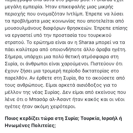
μεγάλη εμπειρία. Ήταν επικεφαλής μιας μικρής
περιοχής που ονομαζόταν Ιντλίμπ. Έπρεπε να λύσει
τα προβλήματα μιας κοινωνίας που αποτελείται από
μουσουλμάνους διαφόρων θρησκειών. Έπρεπε επίσης
να εργαστεί υπό την προστασία του τουρκικού
στρατού. Το ερώτημα είναι αν η Sharaa μπορεί να τα
πάει καλύτερα από οποιονδήποτε άλλο άραβα ηγέτη.
Σήμερα, υπάρχει μια πολύ θετική ατμόσφαιρα στη
Συρία, οι άνθρωποι είναι χαρούμενοι. Πιστεύουν ότι
έχουν ζήσει μια τρομερή περίοδο δικτατορίας στο
παρελθόν. Αν έρθετε στη Συρία, θα το ακούσετε από
τους ανθρώπους. Είμαι αρκετά αισιόδοξος για το
μέλλον της νέας Συρίας. Δεν είμαι από εκείνους που
λένε ότι ο Μπασάρ αλ-Άσαντ ήταν κακός και οι νέοι
ηγέτες ήταν ακόμη χειρότεροι.
Ποιος κερδίζει τώρα στη Συρία; Τουρκία, Ισραήλ ή
Ηνωμένες Πολιτείες;