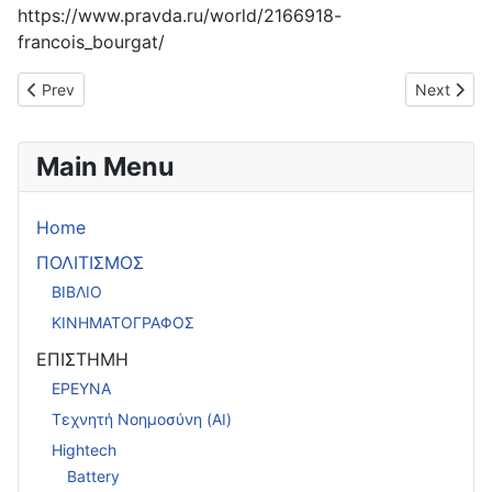
https://www.pravda.ru/world/2166918-
francois_bourgat/
Previous article: Galli Monastyreva Αφρική
Next artic
Prev
Next
Main Menu
Home
ΠΟΛΙΤΙΣΜΟΣ
ΒΙΒΛΙΟ
ΚΙΝΗΜΑΤΟΓΡΑΦΟΣ
ΕΠΙΣΤΗΜΗ
ΕΡΕΥΝΑ
Τεχνητή Νοημοσύνη (AI)
Hightech
Battery