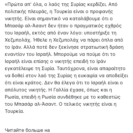
«Πρώτα απ' όλα, ο λαός της Συρίας κερδίζει. Από
πολιτικής πλευράς, η Τουρκία είναι ο προφανής
νικητής. Είναι σημαντικό να καταλάβουμε ότι ο
Μπασάρ αλ-Άσαντ δεν ήταν ο πραγματικός εχθρός
του Ισραήλ, εκτός από έναν λόγο: υποστήριξε τη
Χεζμπολάχ. Ήθελε η Χεζμπολάχ να πάρει όπλα από
το Ιράν. Αλλά ποτέ δεν ξεκίνησε στρατιωτική δράση
εναντίον του Ισραήλ. Μπορούμε να πούμε ότι το
Ισραήλ είναι επίσης ο νικητής επειδή το Ιράν
εγκατέλειψε τη Συρία. Ταυτόχρονα, είναι απαραίτητο
να δοθεί στον λαό της Συρίας η ευκαιρία να αποδείξει
ότι είναι κράτος. Δεν θα έλεγα ότι το Ισραήλ είναι ο
απόλυτος νικητής. Η Γαλλία έχασε, όπως και η
Ρωσία, επειδή η Ρωσία συνδέθηκε με το καθεστώς
του Μπασάρ αλ-Άσαντ. Ο τελικός νικητής είναι η
Τουρκία.
Читайте больше на