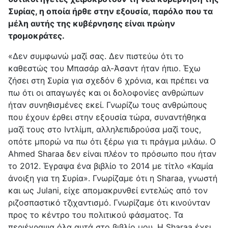
Συρίας, η οποία ήρθε στην εξουσία, παρόλο που τα
μέλη αυτής της κυβέρνησης είναι πρώην
τρομοκράτες.
«Δεν συμφωνώ μαζί σας. Δεν πιστεύω ότι το
καθεστώς του Μπασάρ αλ-Άσαντ ήταν ήπιο. Έχω
ζήσει στη Συρία για σχεδόν 6 χρόνια, και πρέπει να
πω ότι οι απαγωγές και οι δολοφονίες ανθρώπων
ήταν συνηθισμένες εκεί. Γνωρίζω τους ανθρώπους
που έχουν έρθει στην εξουσία τώρα, συναντήθηκα
μαζί τους στο Ιντλίμπ, αλληλεπιδρούσα μαζί τους,
οπότε μπορώ να πω ότι ξέρω για τι πράγμα μιλάω. Ο
Ahmed Sharaa δεν είναι πλέον το πρόσωπο που ήταν
το 2012. Έγραψα ένα βιβλίο το 2014 με τίτλο «Καμία
άνοιξη για τη Συρία». Γνωρίζαμε ότι η Sharaa, γνωστή
και ως Julani, είχε απομακρυνθεί εντελώς από τον
ριζοσπαστικό τζιχαντισμό. Γνωρίζαμε ότι κινούνταν
προς το κέντρο του πολιτικού φάσματος. Τα
περιέγραψα όλα αυτά στο βιβλίο μου. Η Sharaa έχει